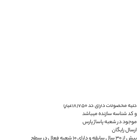
موجودی
1 عدد
PM118
مدال ورساچ
وزن نگین کسر شده
طلا زرد
مقاوم
خوش جلوه
کلیه محصولات دارای کد 750(18عیار)
و کد شناسه سازنده میباشد
موجود در شعبه پاساژ پارس
ارسال رایگان
بیش از 30 سال سابقه و دارای 10 شعبه فعال در سطح