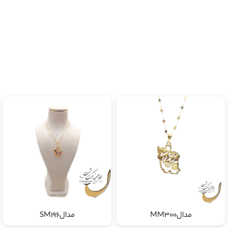
مدالMM300
مدالSM196