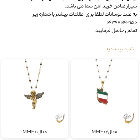
شیراز ضامن خرید امن شما می باشد.
به علت نوسانات لطفا برای اطلاعات بیشتر با شماره زیر
09397043150
تماس حاصل فرمایید
شاید بپسندید
مدالMM302
مدالMM301