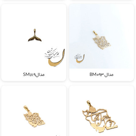
مدال BM093
مدالSM189