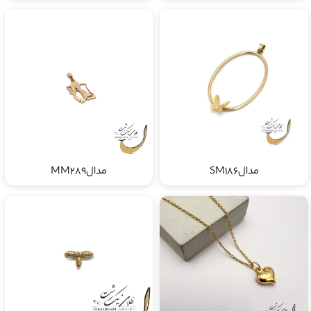
مدالSM186
مدالMM289