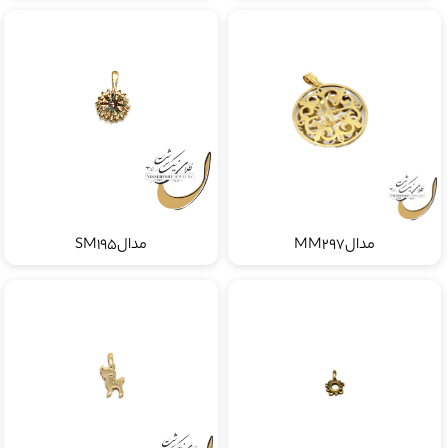
مدالMM297
مدالSM195