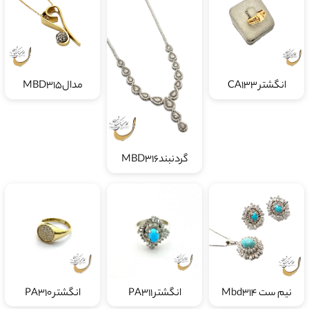
انگشتر CA133
مدالMBD315
گردنبندMBD316
نیم ست Mbd314
انگشتر PA311
انگشتر PA310