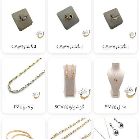
انگشتر CA137
انگشتر CA137
انگشترCA136
مدالSM196
گوشوارهSGV196
زنجیر PZ121