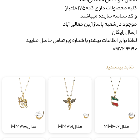
کلیه محصولات دارای کد750(18عیار)
و کد شناسه سازنده میباشند
موجود در شعبه پاساژ آرین معالی آباد
ارسال رایگان
لطفا برای اطلاعات بیشتر با شماره زیر تماس حاصل نمایید
09172199190
شاید بپسندید
مدالMM302
مدالMM301
مدالMM300