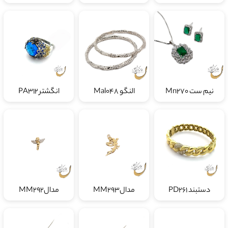
نیم ست Mn270
النگو Mal048
انگشتر PA312
دستبند PD261
مدالMM293
مدالMM292