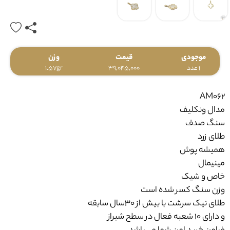
موجودی
قیمت
وزن
1 عدد
39,045,000
1.57gr
AM062
مدال ونکلیف
سنگ صدف
طلای زرد
همیشه پوش
مینیمال
خاص و شیک
وزن سنگ کسر شده است
طلای نیک سرشت با بیش از ۳۰سال سابقه
و دارای ۱۰ شعبه فعال در سطح شیراز
ضامن خرید امن شما می‌باشد.