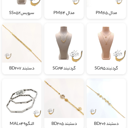
مدال PM165
مدال PM164
سرویسSS052
گردنبندSG195
گردنبندSG194
دستبند BD207
دستبند BD206
دستبند BD205
النگوMAL049