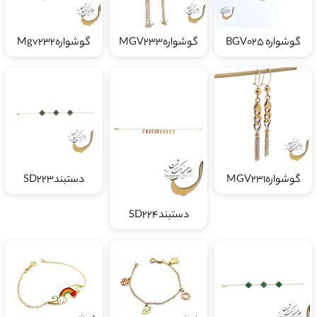
گوشواره BGV025
گوشوارهMGV233
گوشوارهMgv232
گوشوارهMGV231
دستبندSD223
دستبندSD224