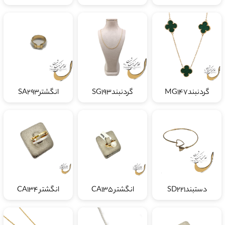
گردنبندMG147
گردنبندSG193
انگشترSA293
دستبندSD221
انگشتر CA135
انگشتر CA134