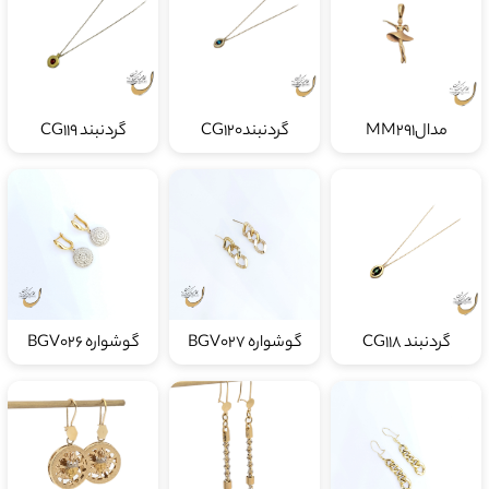
مدالMM291
گردنبندCG120
گردنبند CG119
گردنبند CG118
گوشواره BGV027
گوشواره BGV026