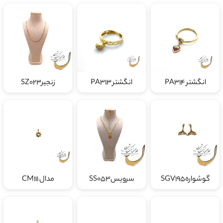
انگشتر PA314
انگشتر PA313
زنجیرSZ023
گوشوارهSGV195
سرویسSS053
مدال CM111