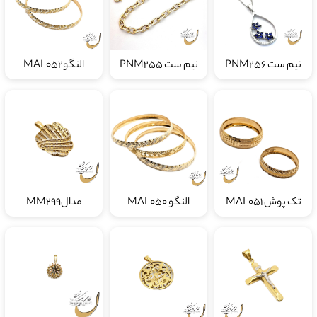
نیم ست PNM256
نیم ست PNM255
النگوMAL052
تک پوش MAL051
النگو MAL050
مدالMM299