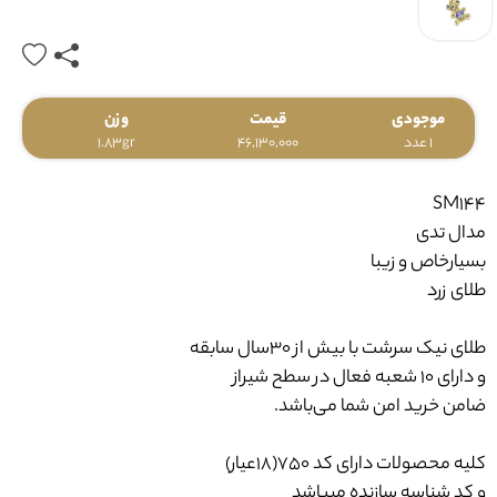
موجودی
قیمت
وزن
1 عدد
46,130,000
1.83gr
SM144
مدال تدی
بسیارخاص و زیبا
طلای زرد
طلای نیک سرشت با بیش از ۳۰سال سابقه
و دارای ۱۰ شعبه فعال در سطح شیراز
ضامن خرید امن شما می‌باشد.
کلیه محصولات دارای کد 750(18عیار)
و کد شناسه سازنده میباشد