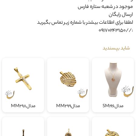
موجود در شعبه ستاره فارس
ارسال رایگان
لطفا برای اطلاعات بیشتر با شماره زیر تماس بگیرید
://09170243150
شاید بپسندید
مدالSM196
مدالMM299
مدالMM298