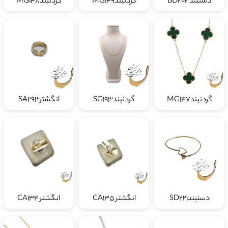
گردنبندMG147
گردنبندSG193
انگشترSA293
دستبندSD221
انگشتر CA135
انگشتر CA134