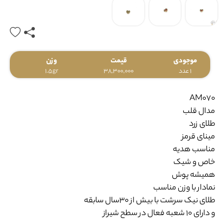
موجودی
قیمت
وزن
1 عدد
38,300,000
1.5gr
AM070
مدال قلب
طلای زرد
مینای قرمز
مناسب هدیه
خاص و شیک
همیشه پوش
نمادار با وزن مناسب
طلای نیک سرشت با بیش از ۳۰سال سابقه
و دارای ۱۰ شعبه فعال در سطح شیراز
ضامن خرید امن شما می‌باشد.