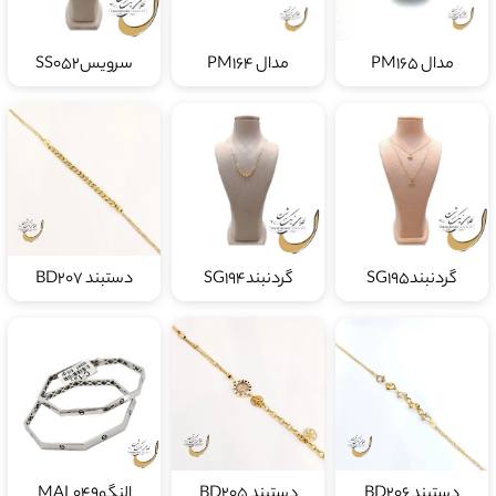
مدال PM165
مدال PM164
سرویسSS052
گردنبندSG195
گردنبندSG194
دستبند BD207
دستبند BD206
دستبند BD205
النگوMAL049