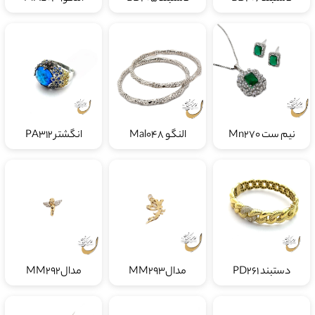
نیم ست Mn270
النگو Mal048
انگشتر PA312
دستبند PD261
مدالMM293
مدالMM292