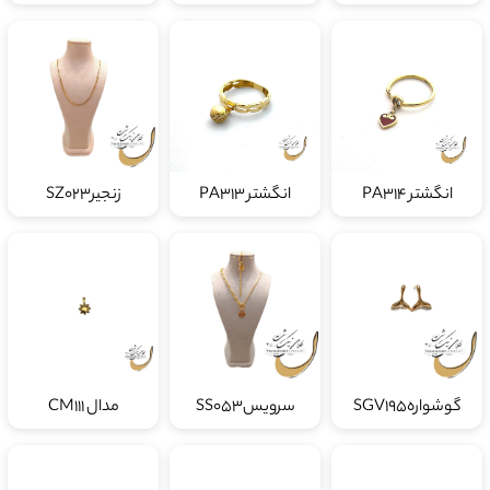
انگشتر PA314
انگشتر PA313
زنجیرSZ023
گوشوارهSGV195
سرویسSS053
مدال CM111