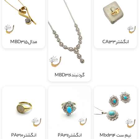
انگشتر CA133
مدالMBD315
گردنبندMBD316
نیم ست Mbd314
انگشتر PA311
انگشتر PA310