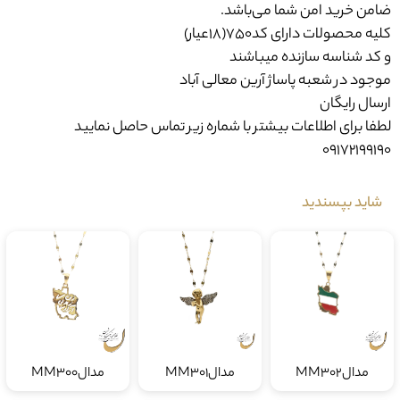
کلیه محصولات دارای کد750(18عیار)
و کد شناسه سازنده میباشند
موجود در شعبه پاساژ آرین معالی آباد
ارسال رایگان
لطفا برای اطلاعات بیشتر با شماره زیر تماس حاصل نمایید
09172199190
شاید بپسندید
مدالMM302
مدالMM301
مدالMM300