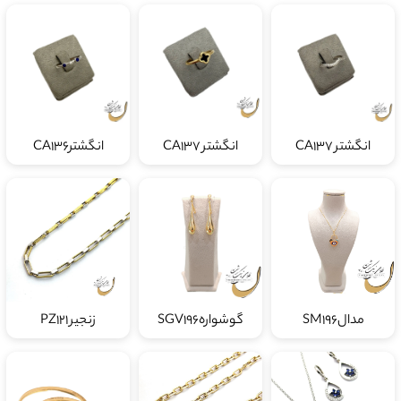
انگشتر CA137
انگشتر CA137
انگشترCA136
مدالSM196
گوشوارهSGV196
زنجیر PZ121