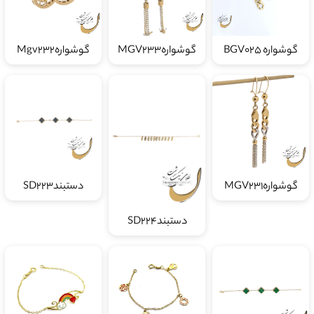
گوشواره BGV025
گوشوارهMGV233
گوشوارهMgv232
گوشوارهMGV231
دستبندSD223
دستبندSD224