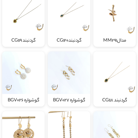
مدالMM291
گردنبندCG120
گردنبند CG119
گردنبند CG118
گوشواره BGV027
گوشواره BGV026