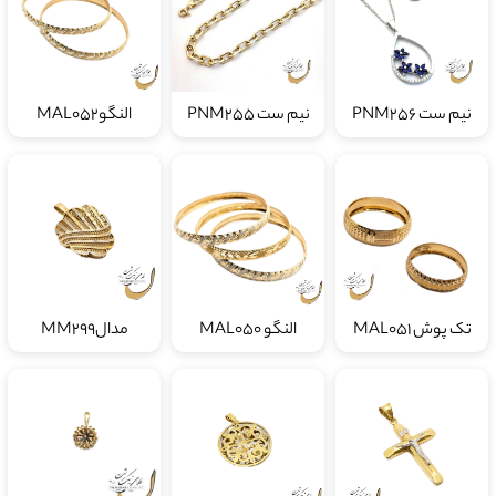
نیم ست PNM256
نیم ست PNM255
النگوMAL052
تک پوش MAL051
النگو MAL050
مدالMM299