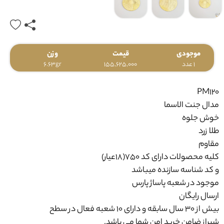
موجودی
قیمت
وزن
1 عدد
155,625,000
6.63gr
PM120
مدال جنت الاسما
خوش جلوه
طلا زرد
مقاوم
کلیه محصولات دارای کد 750(18عیار)
و کد شناسه سازنده میباشد
موجود در شعبه پاساژ پارس
ارسال رایگان
بیش از 30 سال سابقه و دارای 10 شعبه فعال در سطح
شیراز ضامن خرید امن شما می باشد.