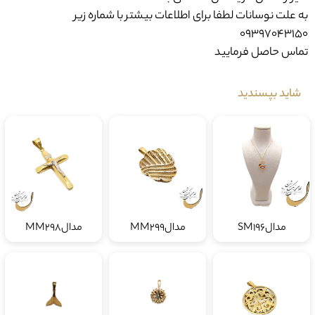
به علت نوسانات لطفا برای اطلاعات بیشتر با شماره زیر
09397043150
تماس حاصل فرمایید
شاید بپسندید
مدالSM196
مدالMM299
مدالMM298