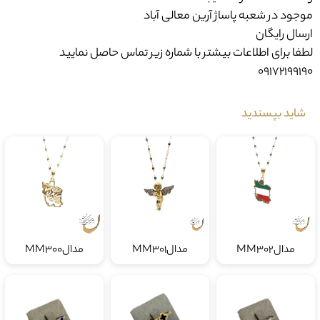
موجود در شعبه پاساژ آرین معالی آباد
ارسال رایگان
لطفا برای اطلاعات بیشتر با شماره زیر تماس حاصل نمایید
09172199190
شاید بپسندید
مدالMM302
مدالMM301
مدالMM300