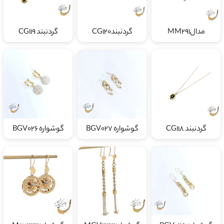
مدالMM291
گردنبندCG120
گردنبند CG119
گردنبند CG118
گوشواره BGV027
گوشواره BGV026