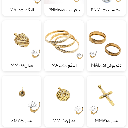
نیم ست PNM256
نیم ست PNM255
النگوMAL052
تک پوش MAL051
النگو MAL050
مدالMM299
مدالMM298
مدالMM297
مدالSM195