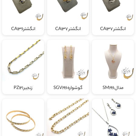
انگشتر CA137
انگشتر CA137
انگشترCA136
مدالSM196
گوشوارهSGV196
زنجیر PZ121