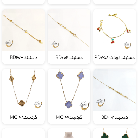
دستبند کودک PD258
دستبند BD204
دستبند BD203
دستبند BD202
گردنبندMG149
گردنبندMG148