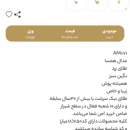
موجودی
قیمت
وزن
1 عدد
42,590,000
1.65gr
AM071
مدال همسا
طلای زرد
نگین سبز
همیشه پوش
زیبا و خاص
طلای نیک سرشت با بیش از ۳۰سال سابقه
و دارای ۱۰ شعبه فعال در سطح شیراز
ضامن خرید امن شما می‌باشد.
کلیه محصولات دارای کد750(18عیار)
و کد شناسه سازنده میباشند