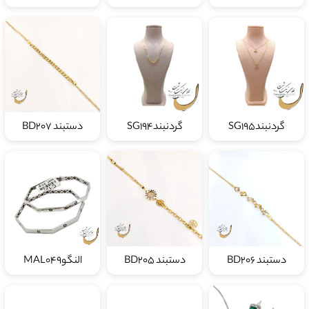
گردنبندSG195
گردنبندSG194
دستبند BD207
دستبند BD206
دستبند BD205
النگوMAL049