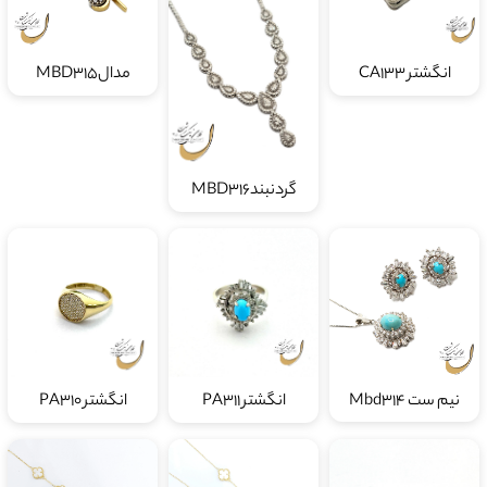
انگشتر CA133
مدالMBD315
گردنبندMBD316
نیم ست Mbd314
انگشتر PA311
انگشتر PA310