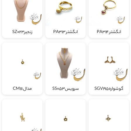
انگشتر PA314
انگشتر PA313
زنجیرSZ023
گوشوارهSGV195
سرویسSS053
مدال CM111