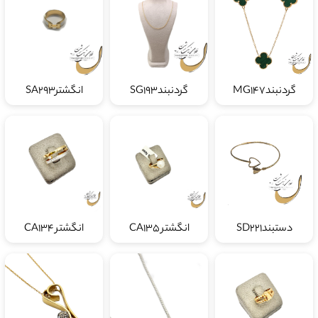
گردنبندMG147
گردنبندSG193
انگشترSA293
دستبندSD221
انگشتر CA135
انگشتر CA134