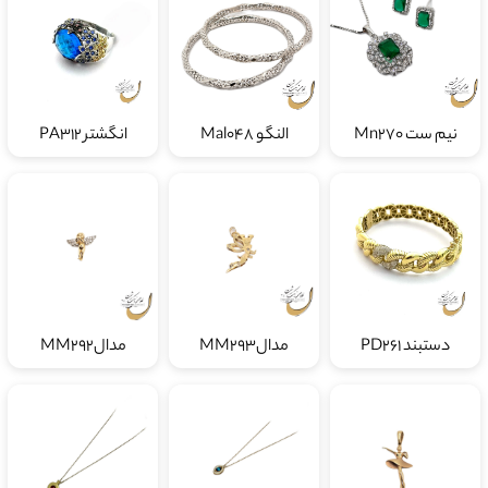
نیم ست Mn270
النگو Mal048
انگشتر PA312
دستبند PD261
مدالMM293
مدالMM292