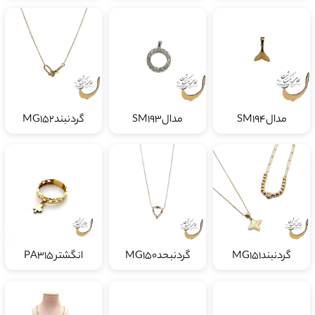
مدالSM194
مدالSM193
گردنبندMG152
گردنبندMG151
گردنبحدMG150
انگشتر PA315