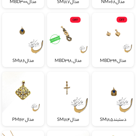
مدال MBD299
مدال MBD298
مدالSM186
دستبندSM185
مدالSM184
مدال PM162