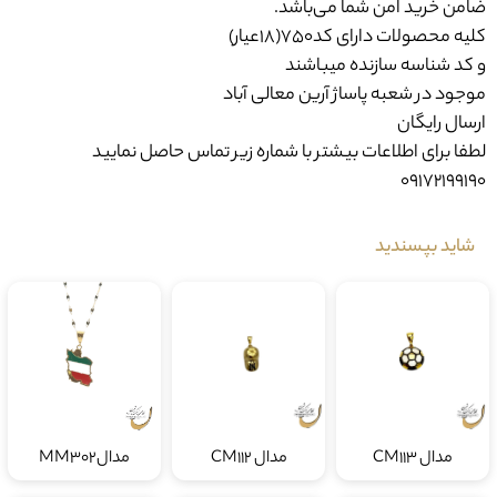
و کد شناسه سازنده میباشند
موجود در شعبه پاساژ آرین معالی آباد
ارسال رایگان
لطفا برای اطلاعات بیشتر با شماره زیر تماس حاصل نمایید
09172199190
شاید بپسندید
مدال CM113
مدال CM112
مدالMM302