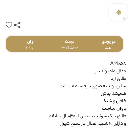
موجودی
قیمت
وزن
1 عدد
70,765,000
2.81gr
AM058
مدال ماه تولد تیر
طلای زرد
ساین تولد به صورت برجسته میباشد
همیشه پوش
خاص و شیک
باوزن مناسب
طلای نیک سرشت با بیش از ۳۰سال سابقه
و دارای ۱۰ شعبه فعال در سطح شیراز
ضامن خرید امن شما می‌باشد.
کلیه محصولات دارای کد750(18عیار)