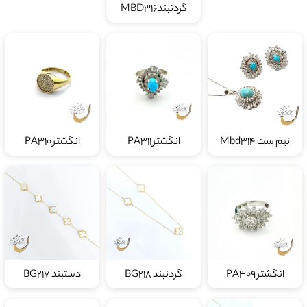
گردنبندMBD316
نیم ست Mbd314
انگشتر PA311
انگشتر PA310
انگشتر PA309
گردنبند BG218
دستبند BG217