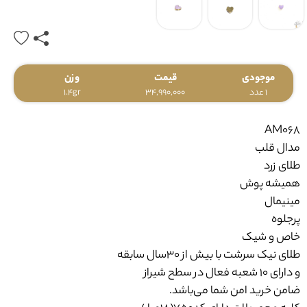
موجودی
قیمت
وزن
1 عدد
34,990,000
1.4gr
AM068
مدال قلب
طلای زرد
همیشه پوش
مینیمال
پرجلوه
خاص و شیک
طلای نیک سرشت با بیش از ۳۰سال سابقه
و دارای ۱۰ شعبه فعال در سطح شیراز
ضامن خرید امن شما می‌باشد.
کلیه محصولات دارای کد750(18عیار)