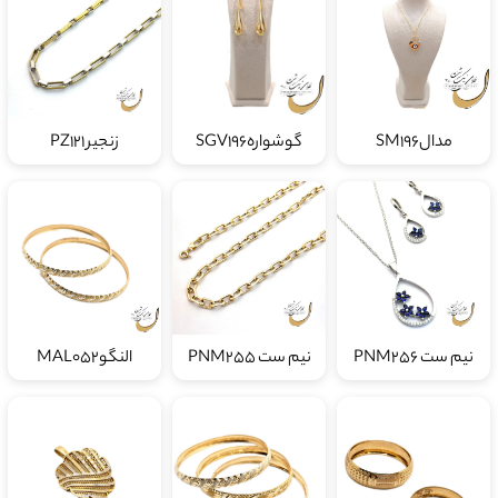
مدالSM196
گوشوارهSGV196
زنجیر PZ121
نیم ست PNM256
نیم ست PNM255
النگوMAL052