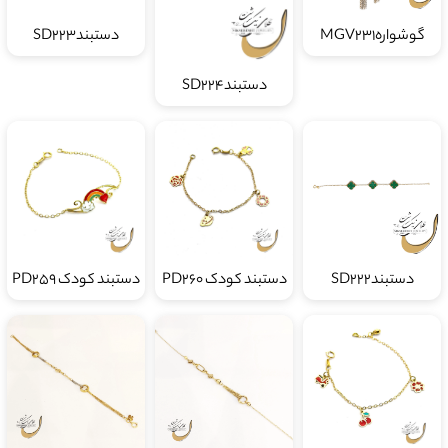
گوشوارهMGV231
دستبندSD223
دستبندSD224
دستبندSD222
دستبند کودک PD260
دستبند کودک PD259