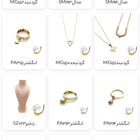
مدالSM194
مدالSM193
گردنبندMG152
گردنبندMG151
گردنبحدMG150
انگشتر PA315
انگشتر PA314
انگشتر PA313
زنجیرSZ023