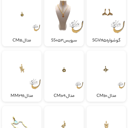
گوشوارهSGV195
سرویسSS053
مدال CM111
مدال CM110
مدال CM109
مدالMM296