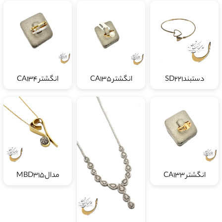
دستبندSD221
انگشتر CA135
انگشتر CA134
انگشتر CA133
مدالMBD315