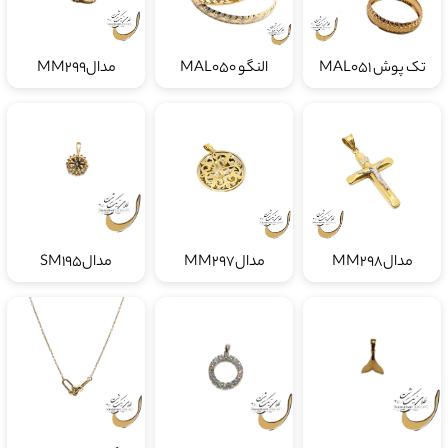
تک پوش MAL051
النگو MAL050
مدالMM299
مدالMM298
مدالMM297
مدالSM195