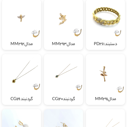
دستبند PD261
مدالMM293
مدالMM292
مدالMM291
گردنبندCG120
گردنبند CG119