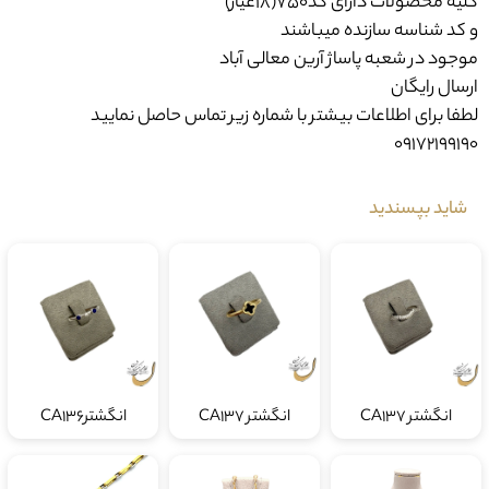
و کد شناسه سازنده میباشند
موجود در شعبه پاساژ آرین معالی آباد
ارسال رایگان
لطفا برای اطلاعات بیشتر با شماره زیر تماس حاصل نمایید
09172199190
شاید بپسندید
انگشتر CA137
انگشتر CA137
انگشترCA136