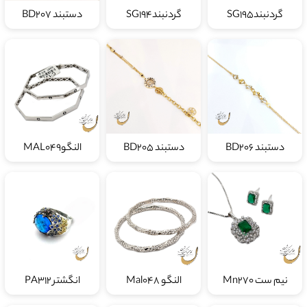
گردنبندSG195
گردنبندSG194
دستبند BD207
دستبند BD206
دستبند BD205
النگوMAL049
نیم ست Mn270
النگو Mal048
انگشتر PA312