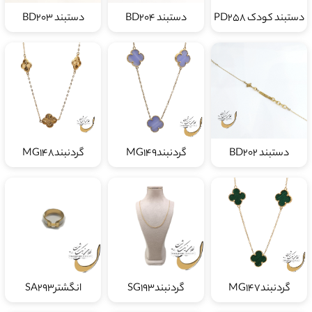
دستبند کودک PD258
دستبند BD204
دستبند BD203
دستبند BD202
گردنبندMG149
گردنبندMG148
گردنبندMG147
گردنبندSG193
انگشترSA293