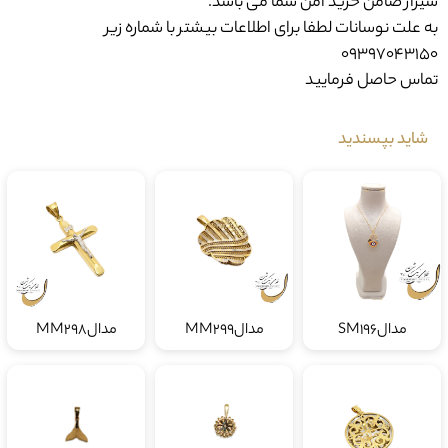
به علت نوسانات لطفا برای اطلاعات بیشتر با شماره زیر
09397043150
تماس حاصل فرمایید
شاید بپسندید
مدالSM196
مدالMM299
مدالMM298