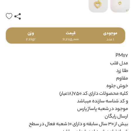
موجودی
قیمت
وزن
1 عدد
61,285,000
2.66gr
PM117
مدل قلب
طلا زرد
مقاوم
خوش جلوه
کلیه محصولات دارای کد 750(18عیار)
و کد شناسه سازنده میباشد
موجود در شعبه پاساژ پارس
ارسال رایگان
بیش از 30 سال سابقه و دارای 10 شعبه فعال در سطح
شیراز ضامن خرید امن شما می باشد.