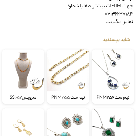
جهت اطلاعات بیشتر لطفا با شماره
07132237184
تماس بگیرید.
شاید بپسندید
نیم ست PNM256
نیم ست PNM255
سرویسSS052