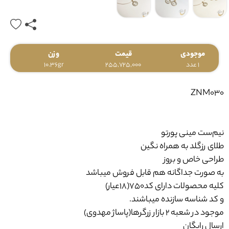
موجودی
قیمت
وزن
1 عدد
255,725,000
10.36gr
ZNM030
نیم‌ست مینی پورتو
طلای رزگلد به همراه نگین
طراحی خاص و بروز
به صورت جداگانه هم قابل فروش میباشد
کلیه محصولات دارای کد750(18عیار)
و کد شناسه سازنده میباشند.
موجود در شعبه ۲ بازار زرگرها(پاساژ مهدوی)
ارسال رایگان