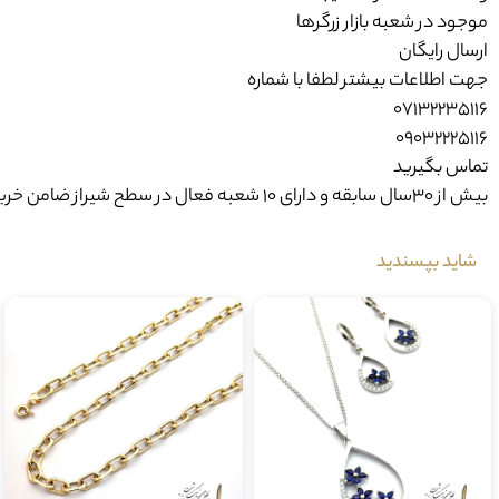
موجود در شعبه بازار زرگرها
ارسال رایگان
جهت اطلاعات بیشتر لطفا با شماره
07132235116
09032225116
تماس بگیرید
بیش از ۳۰سال سابقه و دارای ۱۰ شعبه فعال در سطح شیراز ضامن خرید امن شما می‌باشد.
شاید بپسندید