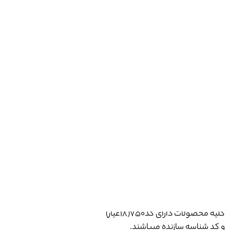
موجودی
1 عدد
BN056
نیم ست طرح قلب
طلای زرد
وزن گردنبند ۱.۶۶گرم
وزن گوشواره ۱.۰۱
مینیمال و زیبا
مناسب استفاده روزمره
اجرت اقتصادی
کلیه محصولات دارای کد750(18عیار)
و کد شناسه سازنده میباشند.