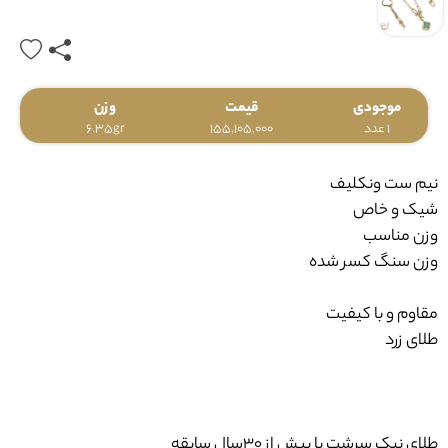
موجودی
قیمت
وزن
1 عدد
155,105,000
6.35gr
نیم ست ونکلیف
شیک و خاص
وزن مناسب
وزن سنگ کسر شده
مقاوم و با کیفیت
طلای زرد
طلای نیک سرشت با بیش از ۳۰سال سابقه