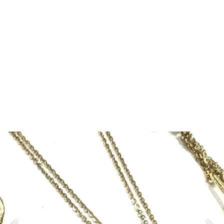
نیم ست SN065