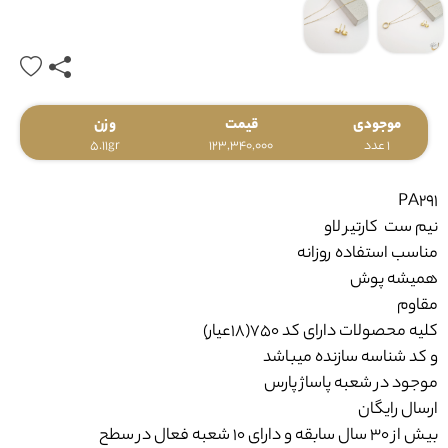
موجودی
قیمت
وزن
1 عدد
123,340,000
5.11gr
PA291
نیم ست کارتیر لاو
مناسب استفاده روزانه
همیشه پوش
مقاوم
کلیه محصولات دارای کد 750(18عیار)
و کد شناسه سازنده میباشد
موجود در شعبه پاساژ پارس
ارسال رایگان
بیش از 30 سال سابقه و دارای 10 شعبه فعال در سطح
شیراز ضامن خرید امن شما می باشد.