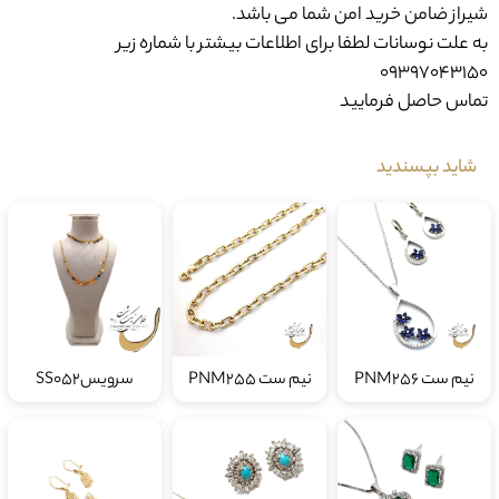
به علت نوسانات لطفا برای اطلاعات بیشتر با شماره زیر
09397043150
تماس حاصل فرمایید
شاید بپسندید
نیم ست PNM256
نیم ست PNM255
سرویسSS052