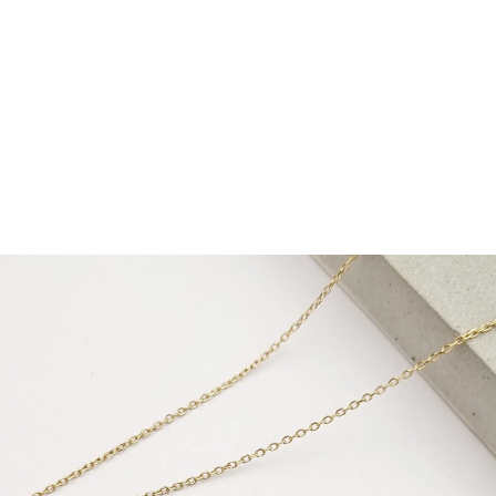
نیم ست PN291