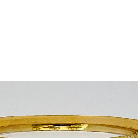
النگوCBD096