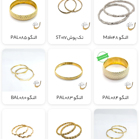
النگو Mal048
تک پوشST017
النگو PAL085
النگو PAL084
النگو PAL083
النگو BAL080