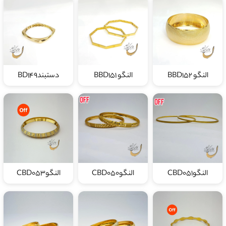
النگو BBD152
النگو BBD151
دستبندBD149
النگوCBD051
النگوCBD050
النگوCBD053