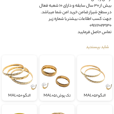
بیش از ۳۰ سال سابقه و دارای ۱۰ شعبه فعال
در سطح شیراز ضامن خرید امن شما میباشد.
جهت کسب اطلاعات بیشتر با شماره زیر
09172023130
تماس حاصل فرمایید
شاید بپسندید
النگوMAL052
تک پوش MAL051
النگو MAL050