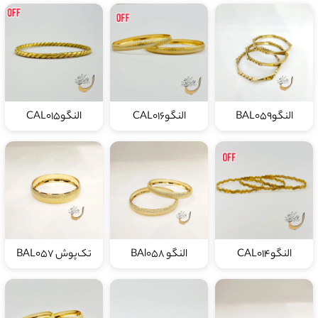
النگوBAL059
النگوCAL016
النگوCAL015
النگوCAL014
النگو BAl058
تک‌پوش BAL057