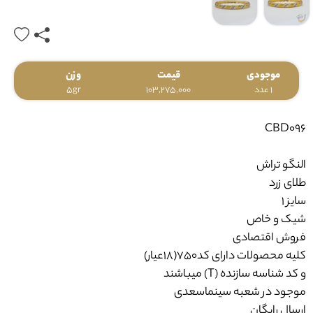
موجودی
قیمت
وزن
1 عدد
103,275,000
5gr
CBD096
النگو تراش
طلای زرد
سایز ۱
شیک و خاص
فروش اقتصادی
کلیه محصولات دارای کد750(18عیار)
و کد شناسه سازنده (T) میباشند
موجود در شعبه سینماسعدی
ارسال رایگان