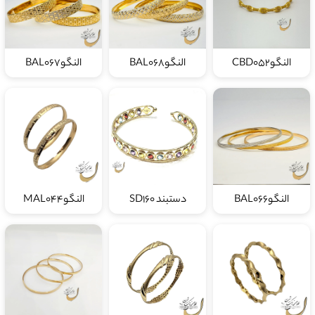
النگوCBD052
النگوBAL068
النگوBAL067
النگوBAL066
دستبند SD160
النگوMAL044