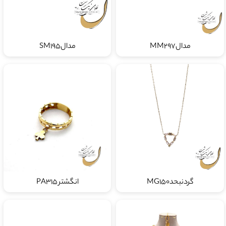
مدالMM297
مدالSM195
گردنبحدMG150
انگشتر PA315