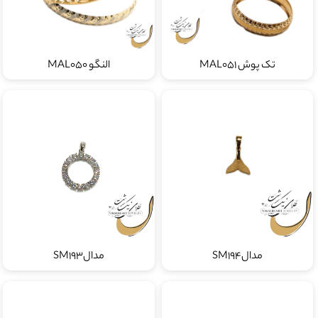
تک پوش MAL051
النگو MAL050
مدالSM194
مدالSM193