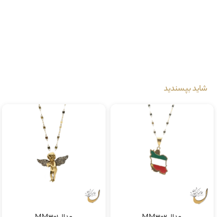
بیش از ۳۰ سال سابقه و دارای ۱۰ شعبه فعال
در سطح شیراز ضامن خرید امن شما میباشد.
جهت کسب اطلاعات بیشتر با شماره زیر
09172023130
تماس حاصل فرمایید
شاید بپسندید