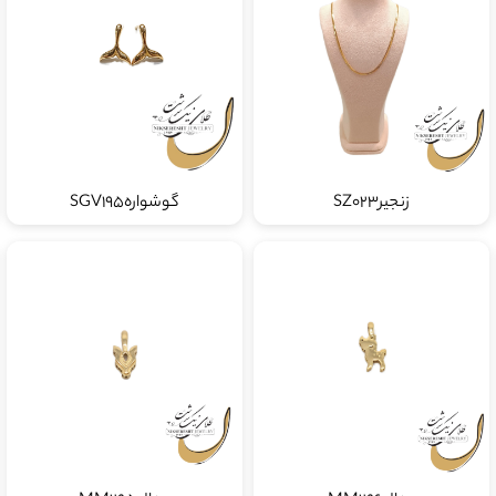
زنجیرSZ023
گوشوارهSGV195