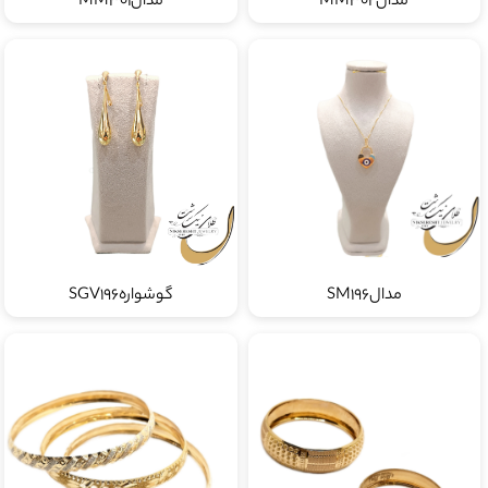
مدالMM302
مدالMM301
مدالSM196
گوشوارهSGV196