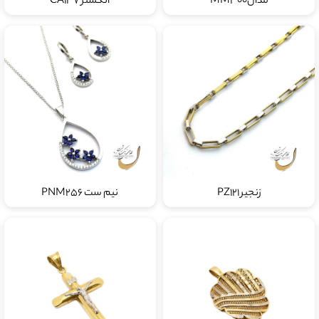
مدالMM300
انگشتر CA137
زنجیر PZ121
نیم ست PNM256