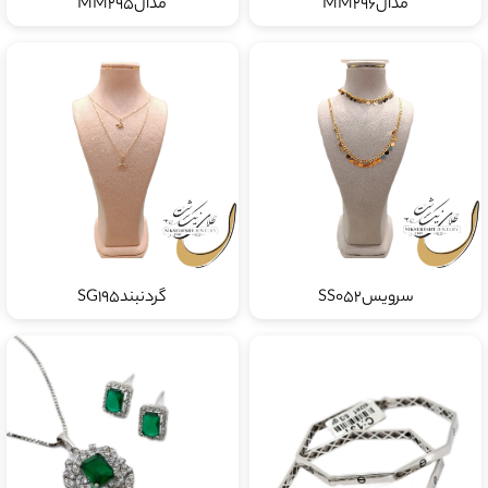
مدالMM296
مدالMM295
سرویسSS052
گردنبندSG195