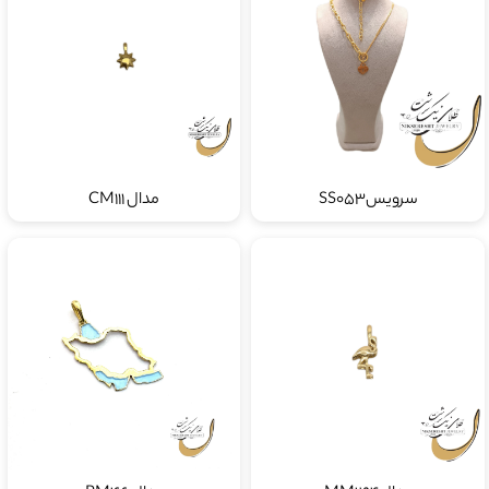
سرویسSS053
مدال CM111