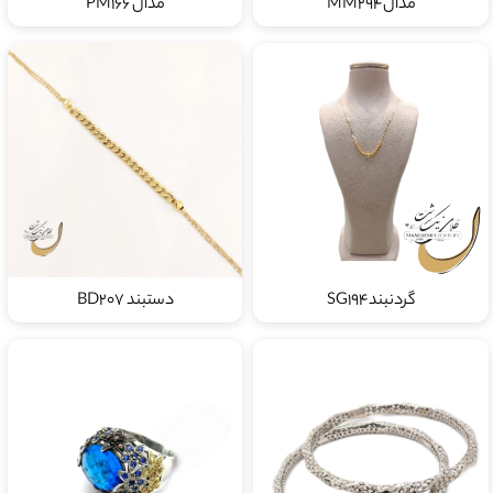
مدالMM294
مدال PM166
گردنبندSG194
دستبند BD207