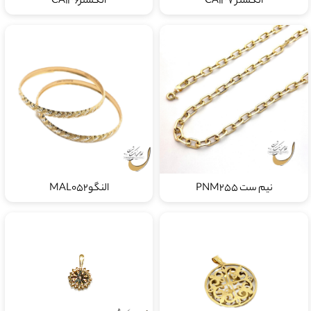
انگشتر CA137
انگشترCA136
نیم ست PNM255
النگوMAL052