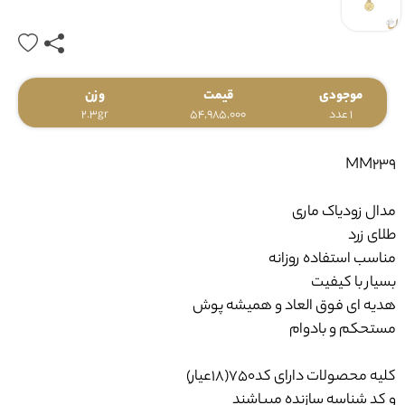
موجودی
قیمت
وزن
1 عدد
54,985,000
2.3gr
MM239
مدال زودیاک ماری
طلای زرد
مناسب استفاده روزانه
بسیار با کیفیت
هدیه ای فوق العاد و همیشه پوش
مستحکم و بادوام
کلیه محصولات دارای کد750(18عیار)
و کد شناسه سازنده میباشند