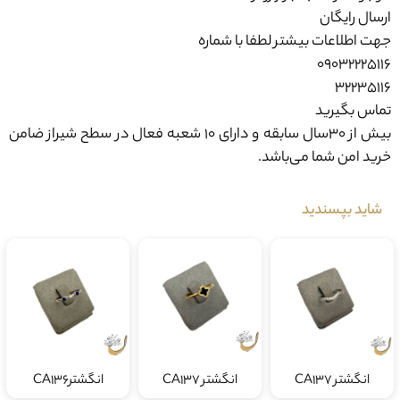
ارسال رایگان
جهت اطلاعات بیشتر لطفا با شماره
09032225116
۳۲۲۳۵۱۱۶
تماس بگیرید
بیش از ۳۰سال سابقه و دارای ۱۰ شعبه فعال در سطح شیراز ضامن
خرید امن شما می‌باشد.
شاید بپسندید
انگشتر CA137
انگشتر CA137
انگشترCA136