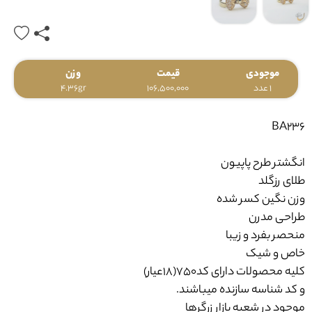
موجودی
قیمت
وزن
1 عدد
106,500,000
4.36gr
BA236
انگشتر طرح پاپیون
طلای رزگلد
وزن نگین کسر شده
طراحی مدرن
منحصر بفرد و زیبا
خاص و شیک
کلیه محصولات دارای کد750(18عیار)
و کد شناسه سازنده میباشند.
موجود در شعبه بازار زرگرها