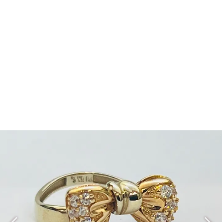
انگشترBA236