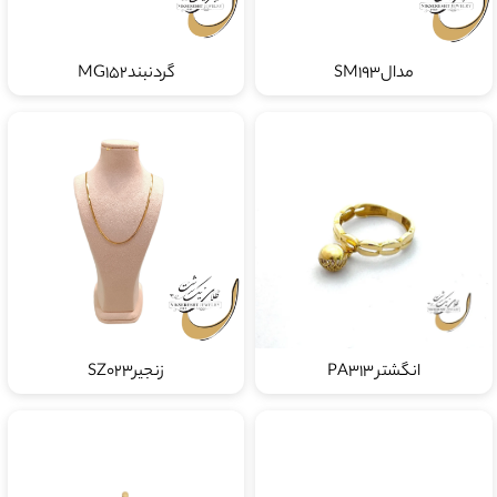
مدالSM193
گردنبندMG152
انگشتر PA313
زنجیرSZ023