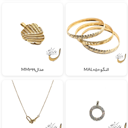
النگو MAL050
مدالMM299