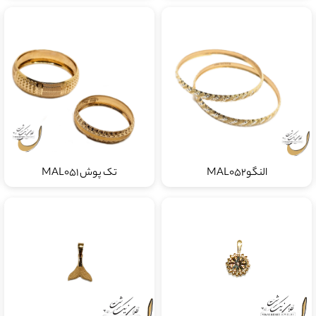
النگوMAL052
تک پوش MAL051