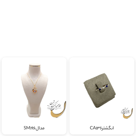
انگشترCA136
مدالSM196