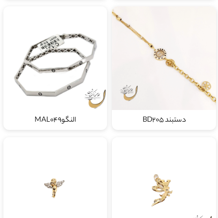
دستبند BD205
النگوMAL049