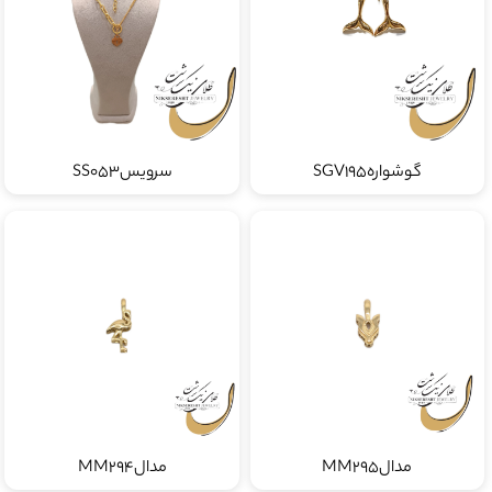
گوشوارهSGV195
سرویسSS053
مدالMM295
مدالMM294