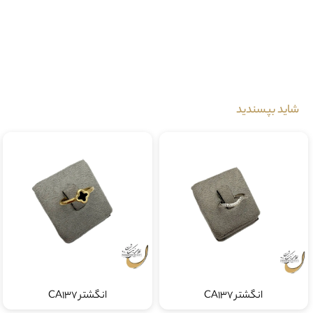
موجود در شعبه پاساژ آرین معالی آباد
ارسال رایگان
لطفا برای اطلاعات بیشتر با شماره زیر تماس حاصل نمایید
09172199190
شاید بپسندید
انگشتر CA137
انگشتر CA137