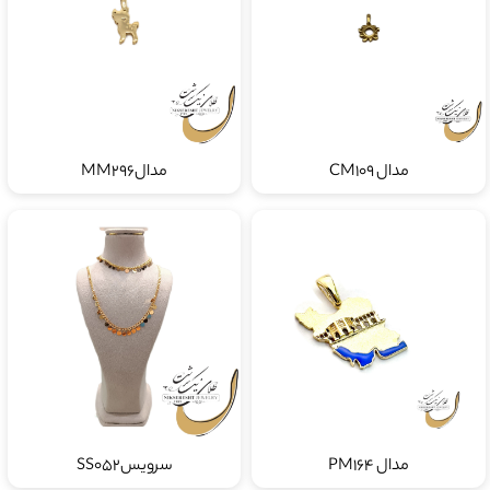
مدال CM109
مدالMM296
مدال PM164
سرویسSS052