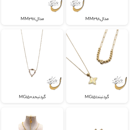
مدالMM298
مدالMM297
گردنبندMG151
گردنبحدMG150