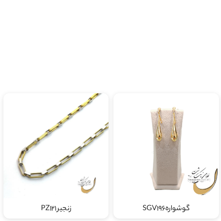
گوشوارهSGV196
زنجیر PZ121