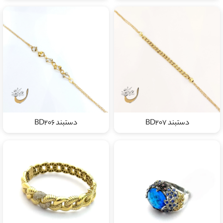
دستبند BD207
دستبند BD206