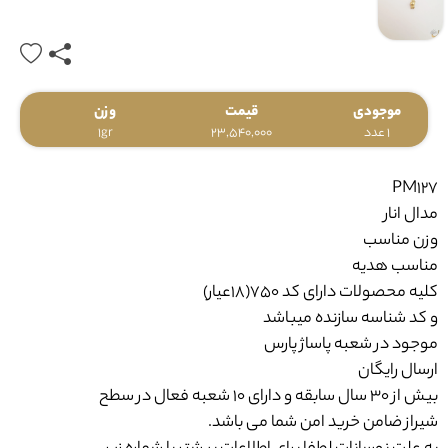
موجودی
قیمت
وزن
1 عدد
23,540,000
1gr
PM127
مدال انار
وزن مناسب
مناسب هدیه
کلیه محصولات دارای کد 750(18عیار)
و کد شناسه سازنده میباشد
موجود در شعبه پاساژ پارس
ارسال رایگان
بیش از 30 سال سابقه و دارای 10 شعبه فعال در سطح
شیراز ضامن خرید امن شما می باشد.
به علت نوسانات لطفا برای اطلاعات بیشتر با شماره زیر