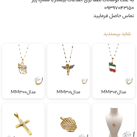
09397043150
تماس حاصل فرمایید
شاید بپسندید
مدالMM302
مدالMM301
مدالMM300