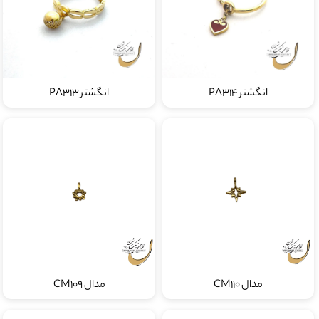
انگشتر PA314
انگشتر PA313
مدال CM110
مدال CM109