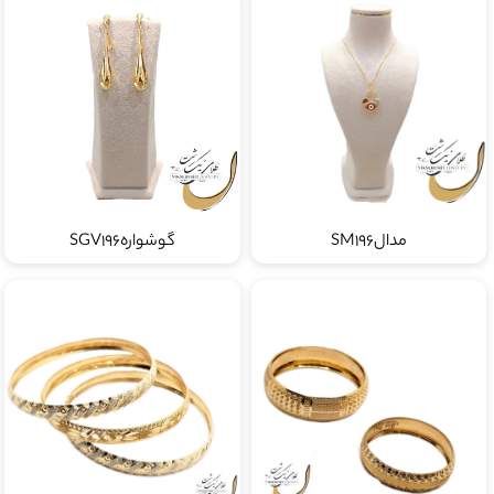
مدالSM196
گوشوارهSGV196