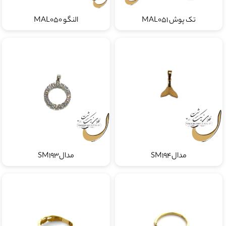
تک پوش MAL051
النگو MAL050
مدالSM194
مدالSM193