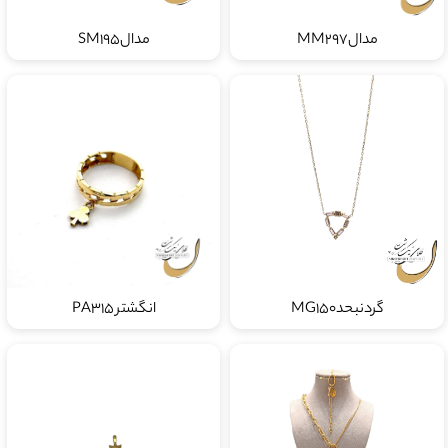
مدالMM297
مدالSM195
گردنبحدMG150
انگشتر PA315