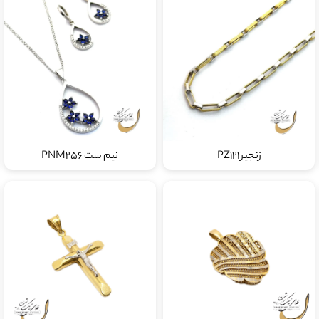
زنجیر PZ121
نیم ست PNM256