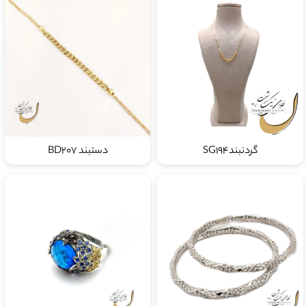
گردنبندSG194
دستبند BD207