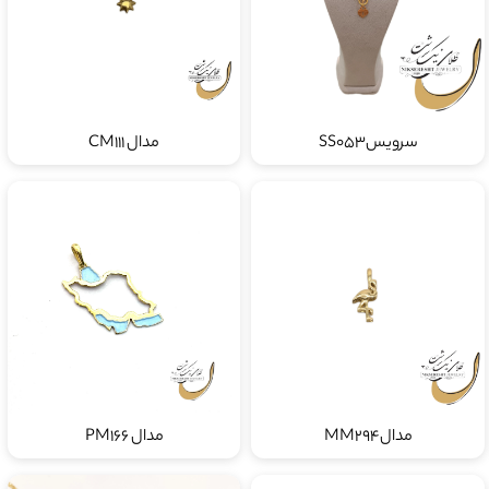
سرویسSS053
مدال CM111
مدالMM294
مدال PM166