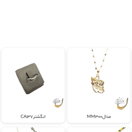
مدالMM300
انگشتر CA137