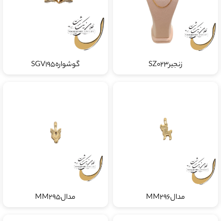
زنجیرSZ023
گوشوارهSGV195
مدالMM296
مدالMM295