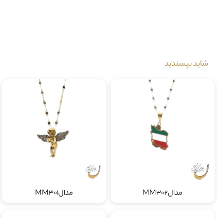
به علت نوسانات لطفا برای اطلاعات بیشتر با شماره زیر
09035553418
تماس حاصل فرمایید.
شاید بپسندید
مدالMM302
مدالMM301