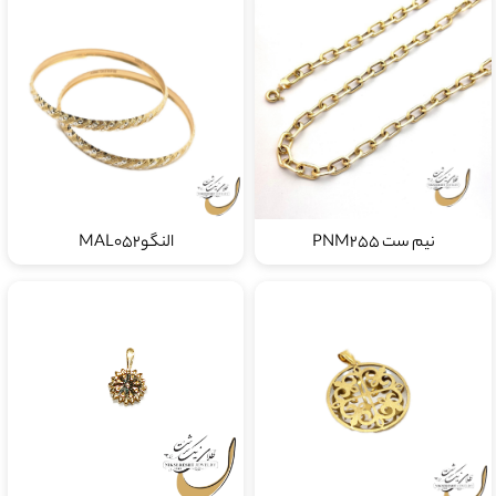
نیم ست PNM255
النگوMAL052