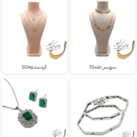
سرویسSS052
گردنبندSG195