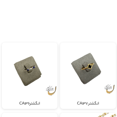
انگشتر CA137
انگشترCA136