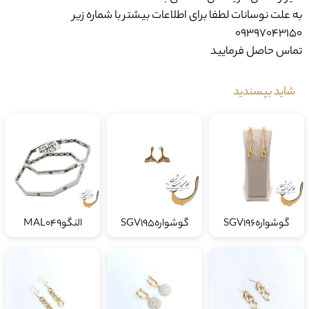
به علت نوسانات لطفا برای اطلاعات بیشتر با شماره زیر
09397043150
تماس حاصل فرمایید
شاید بپسندید
گوشوارهSGV196
گوشوارهSGV195
النگوMAL049