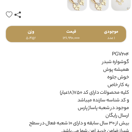
موجودی
قیمت
وزن
1 عدد
126,990,000
5.41gr
PGV204
گوشواره شبدر
همیشه پوش
خوش جلوه
یه کار خاص
کلیه محصولات دارای کد 750(18عیار)
و کد شناسه سازنده میباشد
موجود در شعبه پاساژ پارس
ارسال رایگان
بیش از 30 سال سابقه و دارای 10 شعبه فعال در سطح
شیراز ضامن خرید امن شما می باشد.