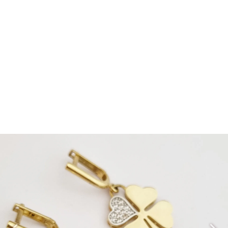
گوشواره PGV204