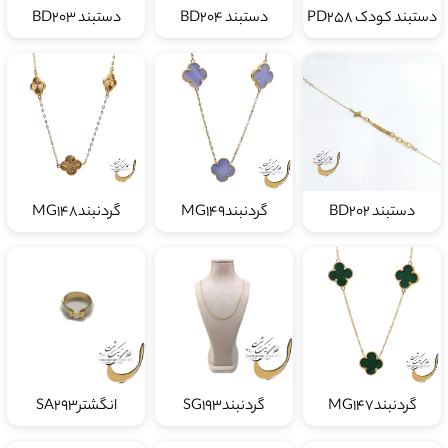
دستبند کودک PD258
دستبند BD204
دستبند BD203
دستبند BD202
گردنبندMG149
گردنبندMG148
گردنبندMG147
گردنبندSG193
انگشترSA293