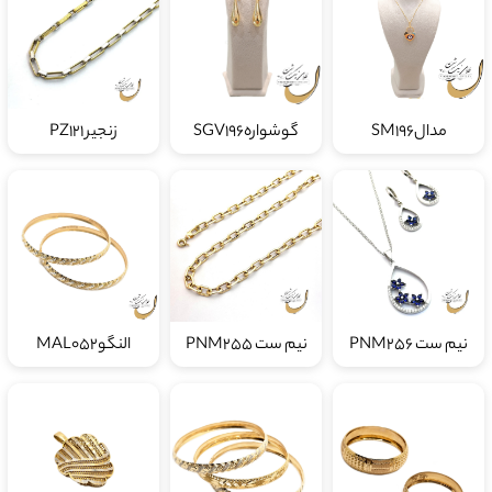
مدالSM196
گوشوارهSGV196
زنجیر PZ121
نیم ست PNM256
نیم ست PNM255
النگوMAL052