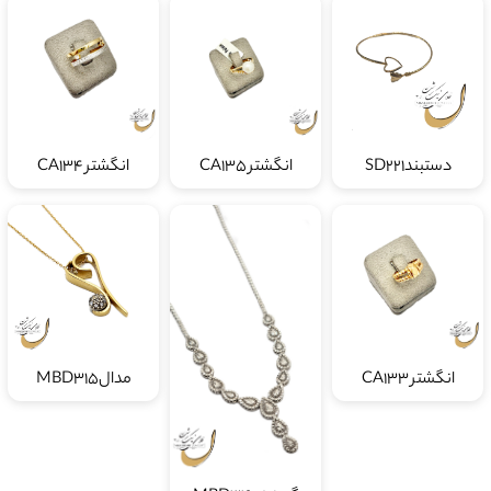
دستبندSD221
انگشتر CA135
انگشتر CA134
انگشتر CA133
مدالMBD315