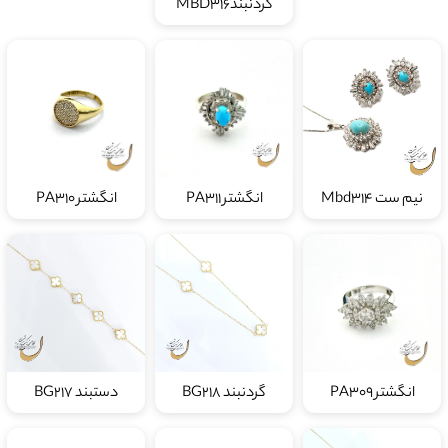
گردنبندMBD316
نیم ست Mbd314
انگشتر PA311
انگشتر PA310
انگشتر PA309
گردنبند BG218
دستبند BG217