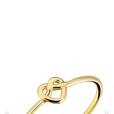
انگشتر RA040