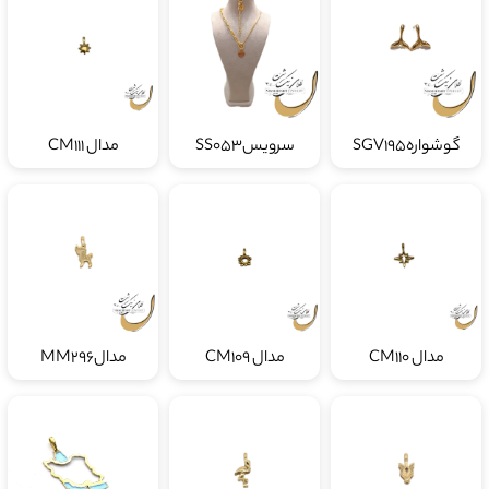
گوشوارهSGV195
سرویسSS053
مدال CM111
مدال CM110
مدال CM109
مدالMM296