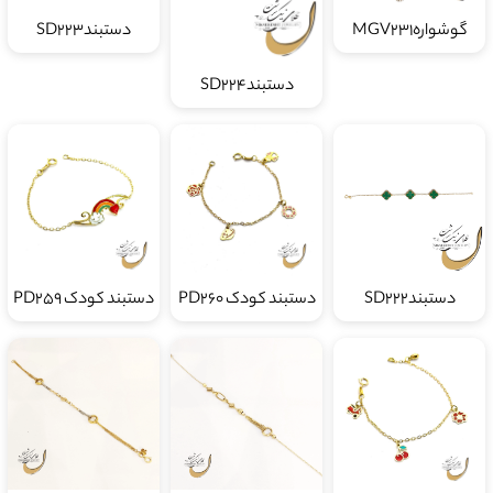
گوشوارهMGV231
دستبندSD223
دستبندSD224
دستبندSD222
دستبند کودک PD260
دستبند کودک PD259