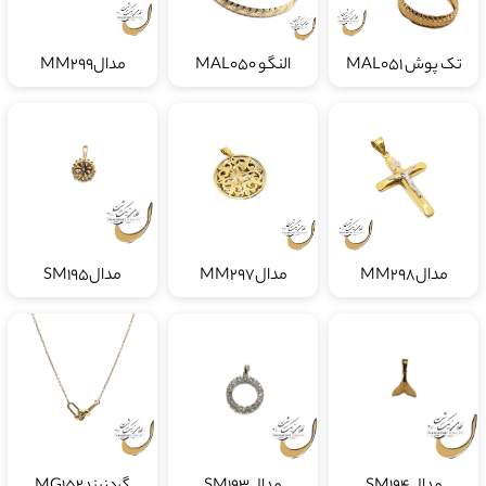
تک پوش MAL051
النگو MAL050
مدالMM299
مدالMM298
مدالMM297
مدالSM195