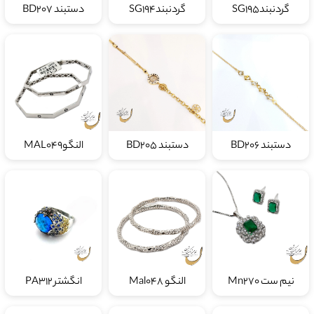
گردنبندSG195
گردنبندSG194
دستبند BD207
دستبند BD206
دستبند BD205
النگوMAL049
نیم ست Mn270
النگو Mal048
انگشتر PA312