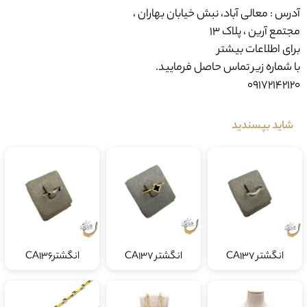
آدرس : معالی آباد، نبش خیابان بهاران ،
مجتمع آرین ، پلاک ۱۳
برای اطلاعات بیشتر
با شماره زیر تماس حاصل فرمایید.
09172142120
شاید بپسندید
انگشتر CA137
انگشتر CA137
انگشترCA136