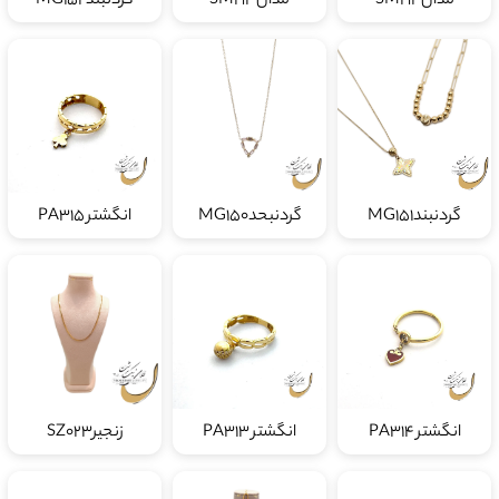
مدالSM194
مدالSM193
گردنبندMG152
گردنبندMG151
گردنبحدMG150
انگشتر PA315
انگشتر PA314
انگشتر PA313
زنجیرSZ023