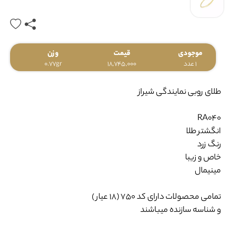
موجودی
قیمت
وزن
1 عدد
18,745,000
0.77gr
طلای روبی نمایندگی شیراز
RA040
انگشتر طلا
رنگ زرد
خاص و زیبا
مینیمال
تمامی محصولات دارای کد ۷۵۰ (۱۸ عیار )
و شناسه سازنده میباشند