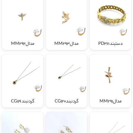
دستبند PD261
مدالMM293
مدالMM292
مدالMM291
گردنبندCG120
گردنبند CG119