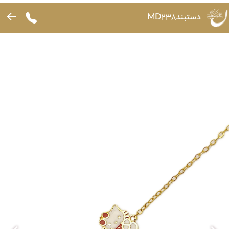
دستبندMD238