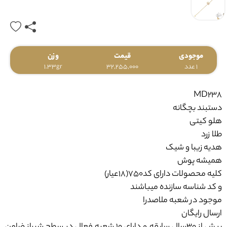
موجودی
قیمت
وزن
1 عدد
32,255,000
1.33gr
MD238
دستبند بچگانه
هلو کیتی
طلا زرد
هدیه زیبا و شیک
همیشه پوش
کلیه محصولات دارای کد750(18عیار)
و کد شناسه سازنده میباشند
موجود در شعبه ملاصدرا
ارسال رایگان
بیش از ۳۰سال سابقه و دارای ۱۰ شعبه فعال در سطح شیراز ضامن