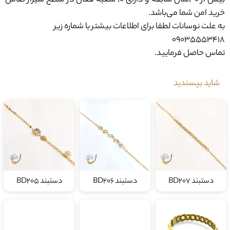
خرید امن شما می‌باشد.
به علت نوسانات لطفا برای اطلاعات بیشتر با شماره زیر
09035553418
تماس حاصل فرمایید.
شاید بپسندید
دستبند BD207
دستبند BD206
دستبند BD205