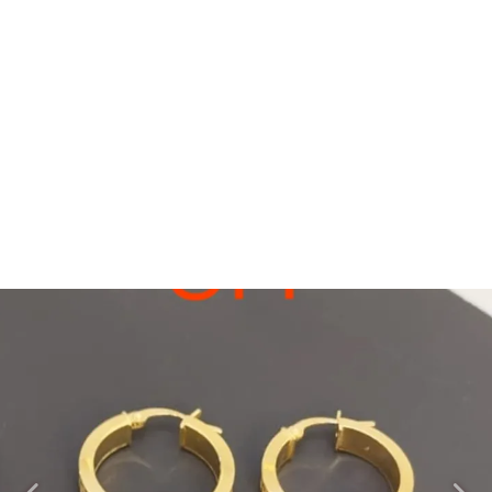
گوشوارهBBD118