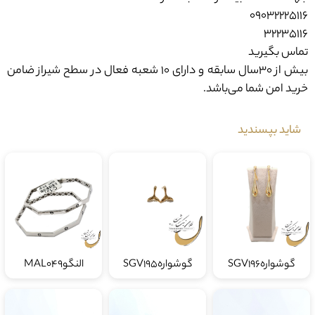
09032225116
۳۲۲۳۵۱۱۶
تماس بگیرید
بیش از ۳۰سال سابقه و دارای ۱۰ شعبه فعال در سطح شیراز ضامن
خرید امن شما می‌باشد.
شاید بپسندید
گوشوارهSGV196
گوشوارهSGV195
النگوMAL049