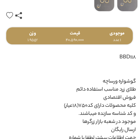
موجودی
قیمت
وزن
1 عدد
40,590,000
1.95gr
BBD118
گوشواره ورساچه
طلای زرد
مناسب استفاده دائم
فروش اقتصادی
کلیه محصولات دارای کد750(18عیار)
و کد شناسه سازنده میباشند.
موجود در شعبه بازار زرگرها
ارسال رایگان
جهت اطلاعات بیشتر لطفا با شماره