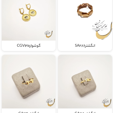
انگشترSA286
گوشوارهCGV121