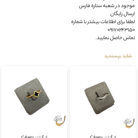
کلیه محصولات دارای کد 750(18عیار)
و کد شناسه سازنده میباشد
موجود در شعبه ستاره فارس
ارسال رایگان
لطفا برای اطلاعات بیشتر با شماره
09170243150
تماس حاصل نمایید.
شاید بپسندید