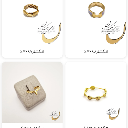
انگشترSA288
انگشترSA287